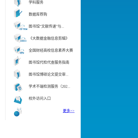
学科服务
数据库荐购
图书馆“文献传递”与...
《大数据金融信息剪辑》
全国财经高校信息素养大赛
图书馆代检代查服务指南
图书馆博硕论文提交审...
学术不端检测服务（202...
校外访问入口
更多>>